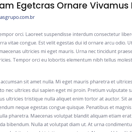
llam Egetcras Ornare Vivamus
asgrupo.com.br
 tempor orci. Laoreet suspendisse interdum consectetur liber
rra vitae congue. Est velit egestas dui id ornare arcu odio. U
 maecenas ultricies mi eget mauris. Urna nec tincidunt praes
cies. Tempor orci eu lobortis elementum nibh tellus molesti
accumsan sit amet nulla. Mi eget mauris pharetra et ultrice
sto nec ultrices dui sapien eget mi proin. Pretium vulputate 
 ultricies tristique nulla aliquet enim tortor at auctor. Sit 
bendum neque egestas congue quisque. Penatibus et magnis 
nulla pharetra. Maecenas volutpat blandit aliquam etiam erat
da bibendum. Nulla at volutpat diam ut. At urna condimentu