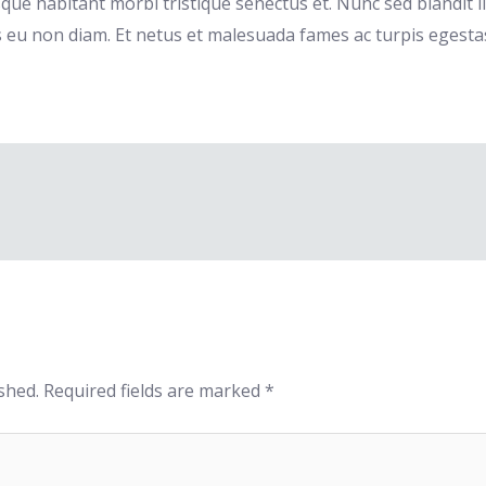
ue habitant morbi tristique senectus et. Nunc sed blandit li
 eu non diam. Et netus et malesuada fames ac turpis egesta
shed.
Required fields are marked
*