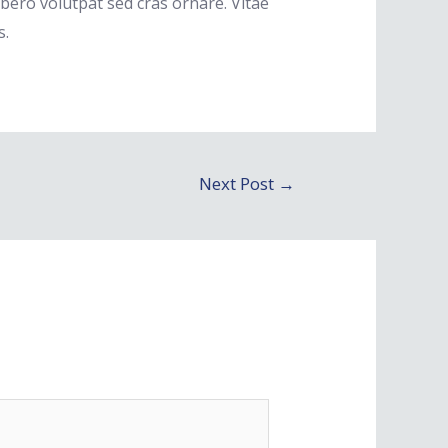
bero volutpat sed cras ornare. Vitae
s.
Next Post
→